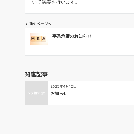
いて講義を行います。
前のページへ
投
事業承継のお知らせ
稿
ナ
ビ
ゲ
ー
関連記事
シ
ョ
2025年4月12日
ン
お知らせ